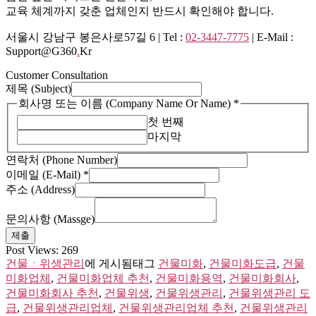
교육 체계까지 갖춘 업체인지 반드시 확인해야 합니다.
서울시 강남구 봉은사로57길 6 | Tel :
02-3447-7775
| E-Mail :
Support@g360
.
Kr
Customer Consultation
제목 (Subject)
회
회사명 또는 이름 (Company Name Or Name)
*
사
첫 번째
명
마지막
이
연락처 (Phone Number)
름
이메일 (E-Mail)
*
(E-
Mail)
주소 (Address)
문의사항 (Massge)
제출
Post Views:
269
건물ㆍ위생관리
에 게시됨
태그
건물미화
,
건물미화도급
,
건물
미화업체
,
건물미화업체 추천
,
건물미화용역
,
건물미화회사
,
건물미화회사 추천
,
건물위생
,
건물위생관리
,
건물위생관리 도
급
,
건물위생관리업체
,
건물위생관리업체 추천
,
건물위생관리