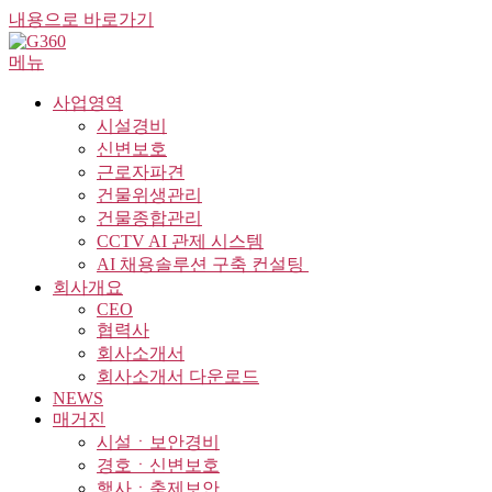
내용으로 바로가기
메뉴
사업영역
시설경비
신변보호
근로자파견
건물위생관리
건물종합관리
CCTV AI 관제 시스템
AI 채용솔루션 구축 컨설팅 ​
회사개요
CEO
협력사
회사소개서
회사소개서 다운로드
NEWS
매거진
시설ㆍ보안경비
경호ㆍ신변보호
행사ㆍ축제보안