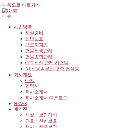
내용으로 바로가기
메뉴
사업영역
시설경비
신변보호
근로자파견
건물위생관리
건물종합관리
CCTV AI 관제 시스템
AI 채용솔루션 구축 컨설팅 ​
회사개요
CEO
협력사
회사소개서
회사소개서 다운로드
NEWS
매거진
시설ㆍ보안경비
경호ㆍ신변보호
행사ㆍ축제보안