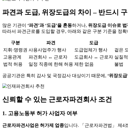
파견과 도급, 위장도급의 차이 – 반드시 
많은 기관이
‘파견’과 ‘도급’을 혼동
하거나,
위장도급 이슈로 법
따라서 파견근로를 도입할 경우, 아래와 같은 구분 기준을 정확
구분
파견
도급
지휘·명령권
사용사업주가 행사
도급업체가 행사
겉은 
고용관계
파견회사 ↔ 근로자
도급회사 ↔ 근로자
실질적
법적 허용
일정 직종에 한해 허용
제한 없음
불법
공공기관은 특히 감사 및 국정감사 대상이기 때문에,
‘위장도급
신뢰할 수 있는 근로자파견회사 조건
1. 고용노동부 허가 사업자 여부
근로자파견사업은 허가제 업종
입니다. 「근로자파견법」 제4