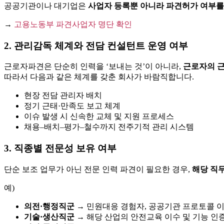
공공기관이나 대기업은
사업자 등록뿐 아니라 파견허가 여부를
→
고용노동부 파견사업자 명단 확인
2. 관리감독 체계와 전담 컨설턴트 운영 여부
근로자파견은 단순히 인력을 ‘보내는 것’이 아니라,
근로자의 근
따라서 다음과 같은 체계를 갖춘 회사가 바람직합니다.
현장 전담 관리자 배치
정기 근태·만족도 보고 체계
이슈 발생 시 신속한 교체 및 지원 프로세스
채용–배치–평가–철수까지 전주기적 관리 시스템
3. 직종별 전문성 보유 여부
단순 보조 업무가 아닌 전문 인력 파견이 필요한 경우,
해당 직무
예)
의전·행정직군
→ 민원대응 경험자, 공공기관 프로토콜 
기술·생산직군
→ 해당 산업의 안전교육 이수 및 기능 인