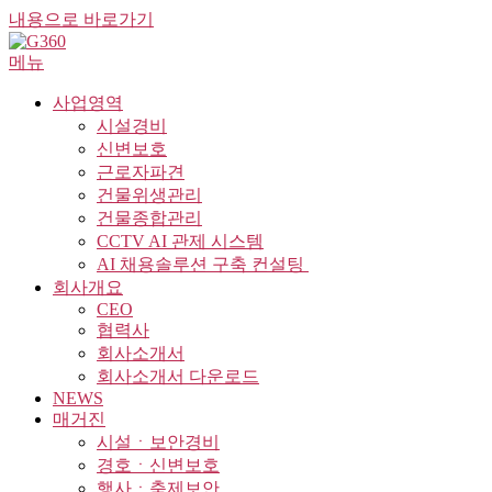
내용으로 바로가기
메뉴
사업영역
시설경비
신변보호
근로자파견
건물위생관리
건물종합관리
CCTV AI 관제 시스템
AI 채용솔루션 구축 컨설팅 ​
회사개요
CEO
협력사
회사소개서
회사소개서 다운로드
NEWS
매거진
시설ㆍ보안경비
경호ㆍ신변보호
행사ㆍ축제보안