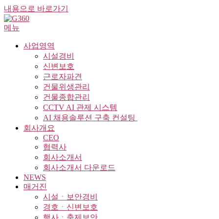
내용으로 바로가기
메뉴
사업영역
시설경비
신변보호
근로자파견
건물위생관리
건물종합관리
CCTV AI 관제 시스템
AI 채용솔루션 구축 컨설팅 ​
회사개요
CEO
협력사
회사소개서
회사소개서 다운로드
NEWS
매거진
시설ㆍ보안경비
경호ㆍ신변보호
행사ㆍ축제보안