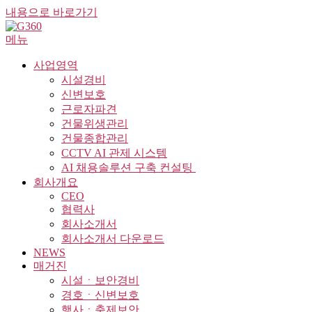
내용으로 바로가기
메뉴
사업영역
시설경비
신변보호
근로자파견
건물위생관리
건물종합관리
CCTV AI 관제 시스템
AI 채용솔루션 구축 컨설팅 ​
회사개요
CEO
협력사
회사소개서
회사소개서 다운로드
NEWS
매거진
시설ㆍ보안경비
경호ㆍ신변보호
행사ㆍ축제보안