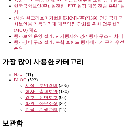
한국공항보안(주), 실전형 ‘FRT 현장 대응 전술 훈련’ 실
시
(사)대한크라브마가협회[KKM]•(주)지360, 인천국제공
항보안㈜ 기동타격대 대응역량 강화를 위한 업무협약
(MOU) 체결
행사보안 운영 설계, 단기행사와 정례행사 구조의 차이
행사경비 구조 설계, 복합 브랜드 행사에서의 구역 우선
순위
가장 많이 사용한 카테고리
News
(11)
BLOG
(522)
시설ㆍ보안경비
(206)
행사ㆍ축제보안
(180)
경호ㆍ신변보호
(96)
파견ㆍ아웃소싱
(89)
건물ㆍ위생관리
(55)
보관함