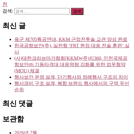
천
검색:
최신 글
육군 제705특공연대, KKM 근접전투술 교관 양성 완료
한국공항보안(주), 실전형 ‘FRT 현장 대응 전술 훈련’ 실
시
(사)대한크라브마가협회[KKM]•(주)지360, 인천국제공
항보안㈜ 기동타격대 대응역량 강화를 위한 업무협약
(MOU) 체결
행사보안 운영 설계, 단기행사와 정례행사 구조의 차이
행사경비 구조 설계, 복합 브랜드 행사에서의 구역 우선
순위
최신 댓글
보관함
2026년 7월