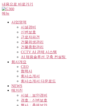
내용으로 바로가기
메뉴
사업영역
시설경비
신변보호
근로자파견
건물위생관리
건물종합관리
CCTV AI 관제 시스템
AI 채용솔루션 구축 컨설팅 ​
회사개요
CEO
협력사
회사소개서
회사소개서 다운로드
NEWS
매거진
시설ㆍ보안경비
경호ㆍ신변보호
행사ㆍ축제보안