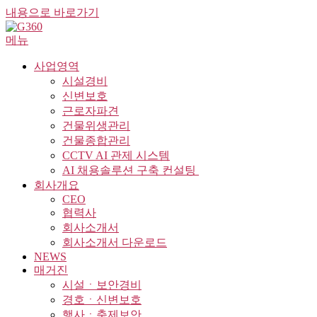
내용으로 바로가기
메뉴
사업영역
시설경비
신변보호
근로자파견
건물위생관리
건물종합관리
CCTV AI 관제 시스템
AI 채용솔루션 구축 컨설팅 ​
회사개요
CEO
협력사
회사소개서
회사소개서 다운로드
NEWS
매거진
시설ㆍ보안경비
경호ㆍ신변보호
행사ㆍ축제보안