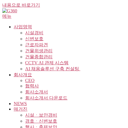
내용으로 바로가기
메뉴
사업영역
시설경비
신변보호
근로자파견
건물위생관리
건물종합관리
CCTV AI 관제 시스템
AI 채용솔루션 구축 컨설팅 ​
회사개요
CEO
협력사
회사소개서
회사소개서 다운로드
NEWS
매거진
시설ㆍ보안경비
경호ㆍ신변보호
행사ㆍ축제보안