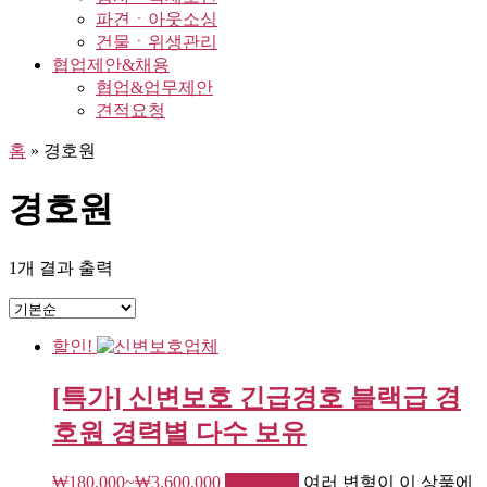
파견ㆍ아웃소싱
건물ㆍ위생관리
협업제안&채용
협업&업무제안
견적요청
홈
»
경호원
경호원
1개 결과 출력
할인!
[특가] 신변보호 긴급경호 블랙급 경
호원 경력별 다수 보유
₩
180,000
~
₩
3,600,000
옵션 선택
여러 변형이 이 상품에