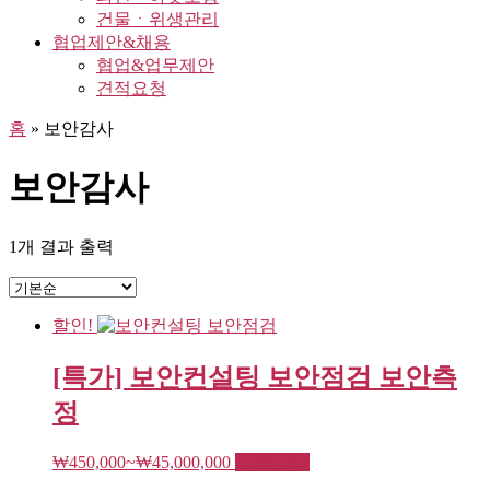
건물ㆍ위생관리
협업제안&채용
협업&업무제안
견적요청
홈
»
보안감사
보안감사
1개 결과 출력
할인!
[특가] 보안컨설팅 보안점검 보안측
정
여
₩
450,000
~
₩
45,000,000
옵션 선택
러