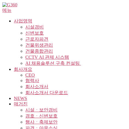
내
메뉴
용
으
사업영역
로
시설경비
바
신변보호
로
근로자파견
가
건물위생관리
기
건물종합관리
CCTV AI 관제 시스템
AI 채용솔루션 구축 컨설팅 ​
회사개요
CEO
협력사
회사소개서
회사소개서 다운로드
NEWS
매거진
시설ㆍ보안경비
경호ㆍ신변보호
행사ㆍ축제보안
파견ㆍ아웃소싱