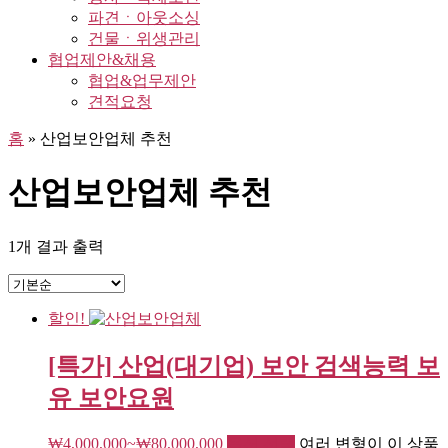
파견ㆍ아웃소싱
건물ㆍ위생관리
협업제안&채용
협업&업무제안
견적요청
홈
»
산업보안업체 추천
산업보안업체 추천
1개 결과 출력
할인!
[특가] 산업(대기업) 보안 검색능력 보
유 보안요원
₩
4,000,000
~
₩
80,000,000
옵션 선택
여러 변형이 이 상품