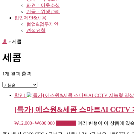
파견ㆍ아웃소싱
건물ㆍ위생관리
협업제안&채용
협업&업무제안
견적요청
홈
»
세콤
세콤
1개 결과 출력
할인!
[특가] 에스원&세콤 스마트AI CCTV
₩
12,000
~
₩
600,000
옵션 선택
여러 변형이 이 상품에 있