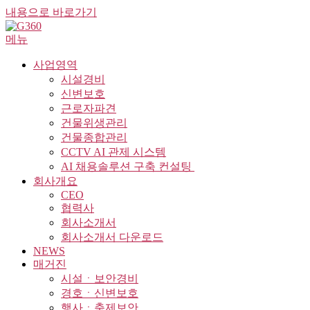
내용으로 바로가기
메뉴
사업영역
시설경비
신변보호
근로자파견
건물위생관리
건물종합관리
CCTV AI 관제 시스템
AI 채용솔루션 구축 컨설팅 ​
회사개요
CEO
협력사
회사소개서
회사소개서 다운로드
NEWS
매거진
시설ㆍ보안경비
경호ㆍ신변보호
행사ㆍ축제보안