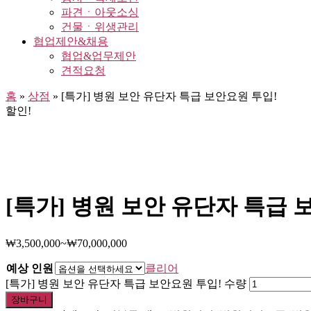
파견ㆍ아웃소싱
건물ㆍ위생관리
협업제안&채용
협업&업무제안
견적요청
홈
»
상점
»
[특가] 병원 보안 유단자 특급 보안요원 투입!
할인!
[특가] 병원 보안 유단자 특급 
₩
3,500,000
~
₩
70,000,000
예상 인원
클리어
[특가] 병원 보안 유단자 특급 보안요원 투입! 수량
장바구니