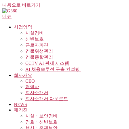
내용으로 바로가기
메뉴
사업영역
시설경비
신변보호
근로자파견
건물위생관리
건물종합관리
CCTV AI 관제 시스템
AI 채용솔루션 구축 컨설팅 ​
회사개요
CEO
협력사
회사소개서
회사소개서 다운로드
NEWS
매거진
시설ㆍ보안경비
경호ㆍ신변보호
행사ㆍ축제보안