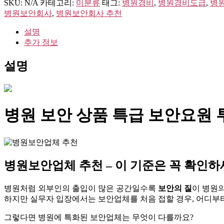
SKU:
N/A
카테고리:
미분류
태그:
병원경비
,
병원경비도급
,
병
병원보안회사
,
병원보안회사 추천
설명
추가 정보
설명
병원 보안 상품 특급 보안요원 
병원보안업체 추천 – 이 기준은 꼭 확인
병원처럼 외부인의 출입이 많은 공간일수록
보안의 질
이 병원
하지만 실무자 입장에서는 보안업체를 처음 접할 경우, 어디부
그렇다면 병원에 특화된 보안업체는 무엇이 다를까요?