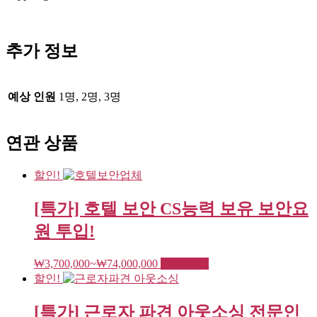
추가 정보
예상 인원
1명, 2명, 3명
연관 상품
할인!
[특가] 호텔 보안 CS능력 보유 보안요
원 투입!
여
₩
3,700,000
~
₩
74,000,000
옵션 선택
러
할인!
변
형
[특가] 근로자 파견 아웃소싱 전문인