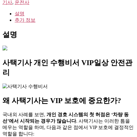
기
기사
,
운전사
사
설명
개
추가 정보
인
수
설명
행
비
서
VIP
일
사택기사 개인 수행비서 VIP일상 안전관
상
안
리
전
관
리
수
왜 사택기사는 VIP 보호에 중요한가?
량
국내외 사례를 보면,
개인 경호 시스템의 첫 허점은 ‘차량 동
선’에서 시작되는 경우가 많습니다
. 사택기사는 이러한 틈을
메우는 역할을 하며, 다음과 같은 점에서 VIP 보호에 결정적인
역할을 합니다: