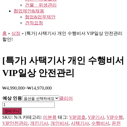
건물ㆍ위생관리
협업제안&채용
협업&업무제안
견적요청
홈
»
상점
»
[특가] 사택기사 개인 수행비서 VIP일상 안전관리
할인!
[특가] 사택기사 개인 수행비서
VIP일상 안전관리
₩
4,990,000
~
₩
14,970,000
예상 인원
클리어
[특
가]
장바구니
사
SKU:
N/A
카테고리:
미분류
태그:
VIP경호
,
VIP기사
,
VIP수행
,
택
VIP안전관리
,
개인기사
,
개인비서
,
사택기사
,
수행비서
,
운전