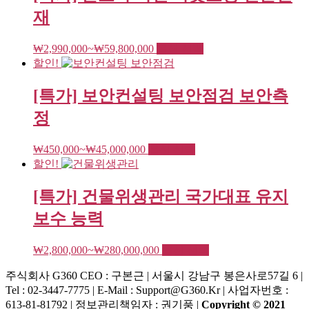
이
재
이
상
여
₩
2,990,000
~
₩
59,800,000
옵션 선택
품
러
할인!
에
변
있
형
습
[특가] 보안컨설팅 보안점검 보안측
이
니
정
이
다.
상
상
여
₩
450,000
~
₩
45,000,000
옵션 선택
품
품
러
할인!
에
페
변
있
이
형
습
[특가] 건물위생관리 국가대표 유지
지
이
니
에
보수 능력
이
다.
서
상
상
옵
여
₩
2,800,000
~
₩
280,000,000
옵션 선택
품
품
션
러
에
페
을
주식회사 G360
CEO : 구본근 | 서울시 강남구 봉은사로57길 6 |
변
있
이
선
Tel : 02-3447-7775 | E-Mail : Support@g360.kr | 사업자번호 :
형
습
지
택
613-81-81792 | 정보관리책임자 : 권기풍 |
Copyright © 2021
이
니
에