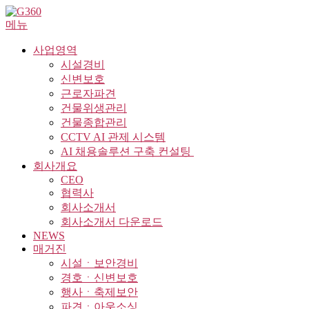
내
메뉴
용
으
사업영역
로
시설경비
바
신변보호
로
근로자파견
가
건물위생관리
기
건물종합관리
CCTV AI 관제 시스템
AI 채용솔루션 구축 컨설팅 ​
회사개요
CEO
협력사
회사소개서
회사소개서 다운로드
NEWS
매거진
시설ㆍ보안경비
경호ㆍ신변보호
행사ㆍ축제보안
파견ㆍ아웃소싱