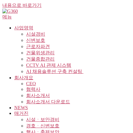
내용으로 바로가기
메뉴
사업영역
시설경비
신변보호
근로자파견
건물위생관리
건물종합관리
CCTV AI 관제 시스템
AI 채용솔루션 구축 컨설팅 ​
회사개요
CEO
협력사
회사소개서
회사소개서 다운로드
NEWS
매거진
시설ㆍ보안경비
경호ㆍ신변보호
행사ㆍ축제보안