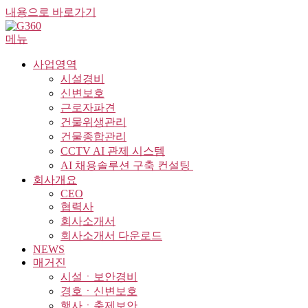
내용으로 바로가기
메뉴
사업영역
시설경비
신변보호
근로자파견
건물위생관리
건물종합관리
CCTV AI 관제 시스템
AI 채용솔루션 구축 컨설팅 ​
회사개요
CEO
협력사
회사소개서
회사소개서 다운로드
NEWS
매거진
시설ㆍ보안경비
경호ㆍ신변보호
행사ㆍ축제보안