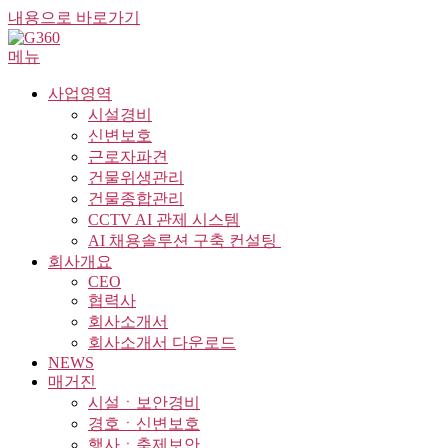
내용으로 바로가기
메뉴
사업영역
시설경비
신변보호
근로자파견
건물위생관리
건물종합관리
CCTV AI 관제 시스템
AI 채용솔루션 구축 컨설팅 ​
회사개요
CEO
협력사
회사소개서
회사소개서 다운로드
NEWS
매거진
시설ㆍ보안경비
경호ㆍ신변보호
행사ㆍ축제보안