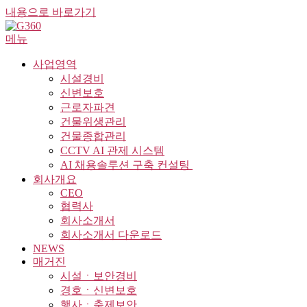
내용으로 바로가기
메뉴
사업영역
시설경비
신변보호
근로자파견
건물위생관리
건물종합관리
CCTV AI 관제 시스템
AI 채용솔루션 구축 컨설팅 ​
회사개요
CEO
협력사
회사소개서
회사소개서 다운로드
NEWS
매거진
시설ㆍ보안경비
경호ㆍ신변보호
행사ㆍ축제보안