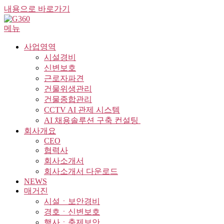
내용으로 바로가기
메뉴
사업영역
시설경비
신변보호
근로자파견
건물위생관리
건물종합관리
CCTV AI 관제 시스템
AI 채용솔루션 구축 컨설팅 ​
회사개요
CEO
협력사
회사소개서
회사소개서 다운로드
NEWS
매거진
시설ㆍ보안경비
경호ㆍ신변보호
행사ㆍ축제보안