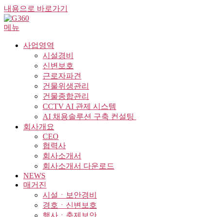
내용으로 바로가기
메뉴
사업영역
시설경비
신변보호
근로자파견
건물위생관리
건물종합관리
CCTV AI 관제 시스템
AI 채용솔루션 구축 컨설팅 ​
회사개요
CEO
협력사
회사소개서
회사소개서 다운로드
NEWS
매거진
시설ㆍ보안경비
경호ㆍ신변보호
행사ㆍ축제보안