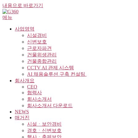
내용으로 바로가기
메뉴
사업영역
시설경비
신변보호
근로자파견
건물위생관리
건물종합관리
CCTV AI 관제 시스템
AI 채용솔루션 구축 컨설팅 ​
회사개요
CEO
협력사
회사소개서
회사소개서 다운로드
NEWS
매거진
시설ㆍ보안경비
경호ㆍ신변보호
행사ㆍ축제보안