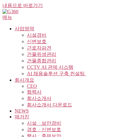
내용으로 바로가기
메뉴
사업영역
시설경비
신변보호
근로자파견
건물위생관리
건물종합관리
CCTV AI 관제 시스템
AI 채용솔루션 구축 컨설팅 ​
회사개요
CEO
협력사
회사소개서
회사소개서 다운로드
NEWS
매거진
시설ㆍ보안경비
경호ㆍ신변보호
행사ㆍ축제보안