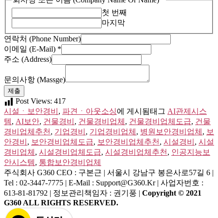
첫 번째
마지막
연락처 (Phone Number)
이메일 (E-Mail)
*
회
주소 (Address)
사
명
문의사항 (Massge)
(Massge)
제출
Or
Post Views:
417
시설ㆍ보안경비
,
파견ㆍ아웃소싱
에 게시됨
태그
AI관제시스
템
,
AI보안
,
건물경비
,
건물경비업체
,
건물경비업체도급
,
건물
경비업체추천
,
기업경비
,
기업경비업체
,
병원보안경비업체
,
보
안경비
,
보안경비업체도급
,
보안경비업체추천
,
시설경비
,
시설
경비업체
,
시설경비업체도급
,
시설경비업체추천
,
인공지능보
안시스템
,
통합보안경비업체
주식회사 G360
CEO : 구본근 | 서울시 강남구 봉은사로57길 6 |
Tel : 02-3447-7775 | E-Mail : Support@g360.kr | 사업자번호 :
613-81-81792 | 정보관리책임자 : 권기풍 |
Copyright © 2021
G360 ALL RIGHTS RESERVED.