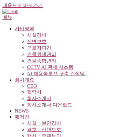
내용으로 바로가기
메뉴
사업영역
시설경비
신변보호
근로자파견
건물위생관리
건물종합관리
CCTV AI 관제 시스템
AI 채용솔루션 구축 컨설팅 ​
회사개요
CEO
협력사
회사소개서
회사소개서 다운로드
NEWS
매거진
시설ㆍ보안경비
경호ㆍ신변보호
행사ㆍ축제보안