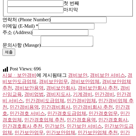
첫 번째
마지막
연락처 (Phone Number)
Number)
이메일 (E-Mail)
*
(Address)
주소 (Address)
주
소
문의사항 (Massge)
제출
Post Views:
696
시설ㆍ보안경비
에 게시됨
태그
경비보안
,
경비보안 서비스
,
경
비보안도급업체
,
경비보안업무
,
경비보안업체
,
경비보안업체
추천
,
경비보안용역
,
경비보안회사
,
경비보안회사 추천
,
경비
신임교육
,
경비업법
,
경비지도사
,
기계경비
,
민간경비
,
민간경
비 서비스
,
민간경비도급업체
,
민간경비업체
,
민간경비업체 추
천
,
민간경비용역
,
민간경비회사
,
민간경비회사 추천
,
민간경
호
,
민간경호 서비스
,
민간경호도급업체
,
민간경호업무
,
민간
경호업체
,
민간경호업체 추천
,
민간경호용역
,
민간경호회사
,
민간경호회사 추천
,
민간보안
,
민간보안 서비스
,
민간보안도급
업체
,
민간보안업무
,
민간보안업체
,
민간보안업체 추천
,
민간