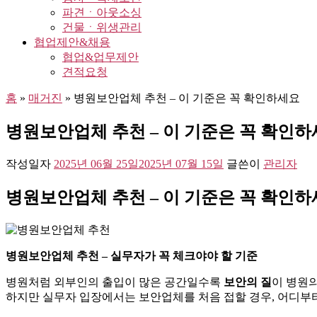
파견ㆍ아웃소싱
건물ㆍ위생관리
협업제안&채용
협업&업무제안
견적요청
홈
»
매거진
»
병원보안업체 추천 – 이 기준은 꼭 확인하세요
병원보안업체 추천 – 이 기준은 꼭 확인
작성일자
2025년 06월 25일
2025년 07월 15일
글쓴이
관리자
병원보안업체 추천 – 이 기준은 꼭 확인
병원보안업체 추천 – 실무자가 꼭 체크야야 할 기준
병원처럼 외부인의 출입이 많은 공간일수록
보안의 질
이 병원
하지만 실무자 입장에서는 보안업체를 처음 접할 경우, 어디부