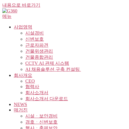
내용으로 바로가기
메뉴
사업영역
시설경비
신변보호
근로자파견
건물위생관리
건물종합관리
CCTV AI 관제 시스템
AI 채용솔루션 구축 컨설팅 ​
회사개요
CEO
협력사
회사소개서
회사소개서 다운로드
NEWS
매거진
시설ㆍ보안경비
경호ㆍ신변보호
행사ㆍ축제보안