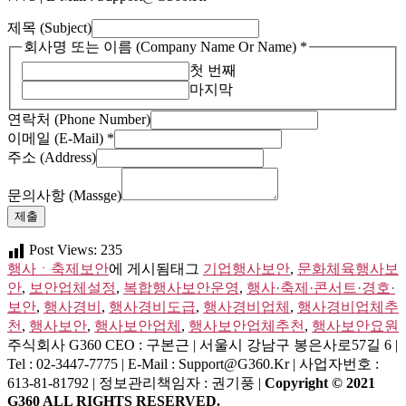
제목 (Subject)
주
회사명 또는 이름 (Company Name Or Name)
*
소
첫 번째
(Address)
마지막
(E-
Mail)
연락처 (Phone Number)
이메일 (E-Mail)
*
주소 (Address)
문의사항 (Massge)
제출
Post Views:
235
행사ㆍ축제보안
에 게시됨
태그
기업행사보안
,
문화체육행사보
안
,
보안업체설정
,
복합행사보안운영
,
행사·축제·콘서트·경호·
보안
,
행사경비
,
행사경비도급
,
행사경비업체
,
행사경비업체추
천
,
행사보안
,
행사보안업체
,
행사보안업체추천
,
행사보안요원
주식회사 G360
CEO : 구본근 | 서울시 강남구 봉은사로57길 6 |
Tel : 02-3447-7775 | E-Mail : Support@g360.kr | 사업자번호 :
613-81-81792 | 정보관리책임자 : 권기풍 |
Copyright © 2021
G360 ALL RIGHTS RESERVED.