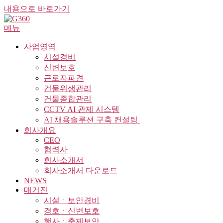
내용으로 바로가기
메뉴
사업영역
시설경비
신변보호
근로자파견
건물위생관리
건물종합관리
CCTV AI 관제 시스템
AI 채용솔루션 구축 컨설팅 ​
회사개요
CEO
협력사
회사소개서
회사소개서 다운로드
NEWS
매거진
시설ㆍ보안경비
경호ㆍ신변보호
행사ㆍ축제보안