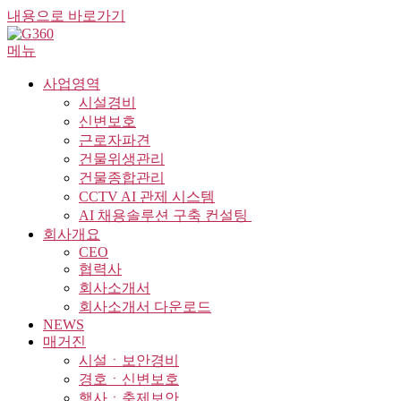
내용으로 바로가기
메뉴
사업영역
시설경비
신변보호
근로자파견
건물위생관리
건물종합관리
CCTV AI 관제 시스템
AI 채용솔루션 구축 컨설팅 ​
회사개요
CEO
협력사
회사소개서
회사소개서 다운로드
NEWS
매거진
시설ㆍ보안경비
경호ㆍ신변보호
행사ㆍ축제보안