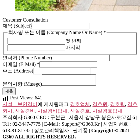
Customer Consultation
제목 (Subject)
(E-
회사명 또는 이름 (Company Name Or Name)
*
Mail)
첫 번째
문
마지막
의
사
연락처 (Phone Number)
항
이메일 (E-Mail)
*
이
주소 (Address)
메
일
문의사항 (Massge)
제출
Post Views:
641
시설ㆍ보안경비
에 게시됨
태그
경호업체
,
경호원
,
경호팀
,
경호
회사
,
사설경비
,
사설경비업체
,
사설경호
,
사설경호업체
주식회사 G360
CEO : 구본근 | 서울시 강남구 봉은사로57길 6 |
Tel : 02-3447-7775 | E-Mail : Support@g360.kr | 사업자번호 :
613-81-81792 | 정보관리책임자 : 권기풍 |
Copyright © 2021
G360 ALL RIGHTS RESERVED.