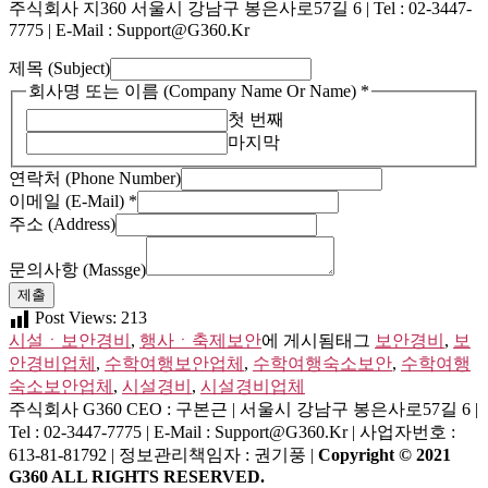
주식회사 지360 서울시 강남구 봉은사로57길 6 | Tel : 02-3447-
7775 | E-Mail : Support@g360.kr
(Address)
제목 (Subject)
(Company
회사명 또는 이름 (Company Name Or Name)
*
제
첫 번째
목
마지막
연락처 (Phone Number)
이메일 (E-Mail)
*
주소 (Address)
문의사항 (Massge)
제출
Post Views:
213
시설ㆍ보안경비
,
행사ㆍ축제보안
에 게시됨
태그
보안경비
,
보
안경비업체
,
수학여행보안업체
,
수학여행숙소보안
,
수학여행
숙소보안업체
,
시설경비
,
시설경비업체
주식회사 G360
CEO : 구본근 | 서울시 강남구 봉은사로57길 6 |
Tel : 02-3447-7775 | E-Mail : Support@g360.kr | 사업자번호 :
613-81-81792 | 정보관리책임자 : 권기풍 |
Copyright © 2021
G360 ALL RIGHTS RESERVED.