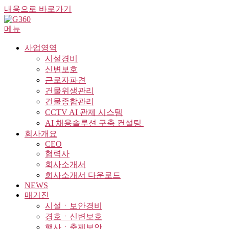
내용으로 바로가기
메뉴
사업영역
시설경비
신변보호
근로자파견
건물위생관리
건물종합관리
CCTV AI 관제 시스템
AI 채용솔루션 구축 컨설팅 ​
회사개요
CEO
협력사
회사소개서
회사소개서 다운로드
NEWS
매거진
시설ㆍ보안경비
경호ㆍ신변보호
행사ㆍ축제보안