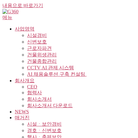
내용으로 바로가기
메뉴
사업영역
시설경비
신변보호
근로자파견
건물위생관리
건물종합관리
CCTV AI 관제 시스템
AI 채용솔루션 구축 컨설팅 ​
회사개요
CEO
협력사
회사소개서
회사소개서 다운로드
NEWS
매거진
시설ㆍ보안경비
경호ㆍ신변보호
행사ㆍ축제보안