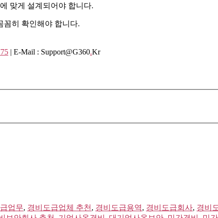
상황에 맞게 설계되어야 합니다.
꼼꼼히 확인해야 합니다.
775
| E-Mail : Support@g360
.
Kr
급업무
,
경비도급업체 추천
,
경비도급용역
,
경비도급회사
,
경비도
비보안회사 추천
,
기업사옥경비
,
대기업사옥보안
,
민간경비
,
민간