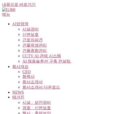
내용으로 바로가기
메뉴
사업영역
시설경비
신변보호
근로자파견
건물위생관리
건물종합관리
CCTV AI 관제 시스템
AI 채용솔루션 구축 컨설팅 ​
회사개요
CEO
협력사
회사소개서
회사소개서 다운로드
NEWS
매거진
시설ㆍ보안경비
경호ㆍ신변보호
행사ㆍ축제보안