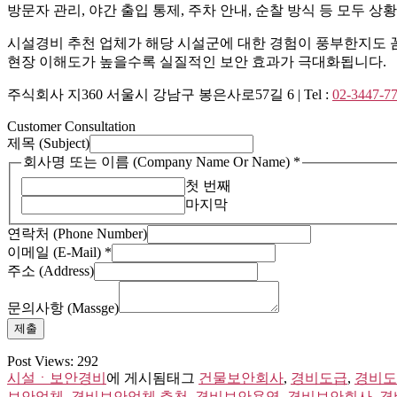
방문자 관리, 야간 출입 통제, 주차 안내, 순찰 방식 등 모두 
시설경비 추천 업체가 해당 시설군에 대한 경험이 풍부한지도 
현장 이해도가 높을수록 실질적인 보안 효과가 극대화됩니다.
주식회사 지360 서울시 강남구 봉은사로57길 6 | Tel :
02-3447-7
Customer Consultation
Name
제목 (Subject)
Name)
회사명 또는 이름 (Company Name Or Name)
*
문
첫 번째
의
마지막
사
항
연락처 (Phone Number)
이메일 (E-Mail)
*
주소 (Address)
문의사항 (Massge)
제출
Post Views:
292
시설ㆍ보안경비
에 게시됨
태그
건물보안회사
,
경비도급
,
경비도
보안업체
,
경비보안업체 추천
,
경비보안용역
,
경비보안회사
,
경