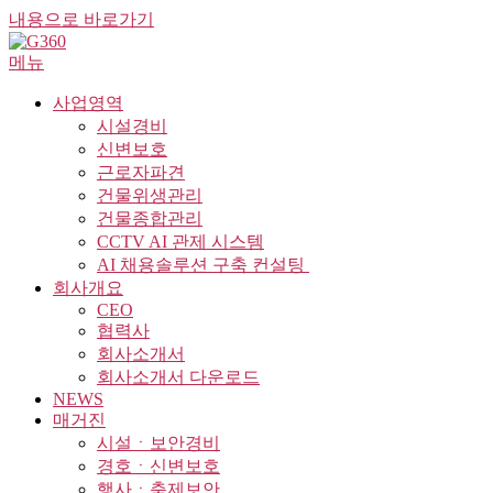
내용으로 바로가기
메뉴
사업영역
시설경비
신변보호
근로자파견
건물위생관리
건물종합관리
CCTV AI 관제 시스템
AI 채용솔루션 구축 컨설팅 ​
회사개요
CEO
협력사
회사소개서
회사소개서 다운로드
NEWS
매거진
시설ㆍ보안경비
경호ㆍ신변보호
행사ㆍ축제보안