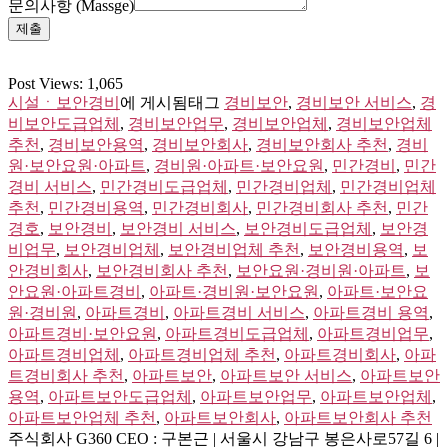
문의사항 (Massge)
제출
Post Views:
1,065
시설ㆍ보안경비
에 게시됨
태그
경비보안
,
경비보안 서비스
,
경
비보안도급업체
,
경비보안업무
,
경비보안업체
,
경비보안업체
추천
,
경비보안용역
,
경비보안회사
,
경비보안회사 추천
,
경비
원·보안요원·아파트
,
경비원·아파트·보안요원
,
민간경비
,
민간
경비 서비스
,
민간경비도급업체
,
민간경비업체
,
민간경비업체
추천
,
민간경비용역
,
민간경비회사
,
민간경비회사 추천
,
민간
경호
,
보안경비
,
보안경비 서비스
,
보안경비도급업체
,
보안경
비업무
,
보안경비업체
,
보안경비업체 추천
,
보안경비용역
,
보
안경비회사
,
보안경비회사 추천
,
보안요원·경비원·아파트
,
보
안요원·아파트경비
,
아파트·경비원·보안요원
,
아파트·보안요
원·경비원
,
아파트경비
,
아파트경비 서비스
,
아파트경비 용역
,
아파트경비·보안요원
,
아파트경비도급업체
,
아파트경비업무
,
아파트경비업체
,
아파트경비업체 추천
,
아파트경비회사
,
아파
트경비회사 추천
,
아파트보안
,
아파트보안 서비스
,
아파트보안
용역
,
아파트보안도급업체
,
아파트보안업무
,
아파트보안업체
,
아파트보안업체 추천
,
아파트보안회사
,
아파트보안회사 추천
주식회사 G360
CEO : 구본근 | 서울시 강남구 봉은사로57길 6 |