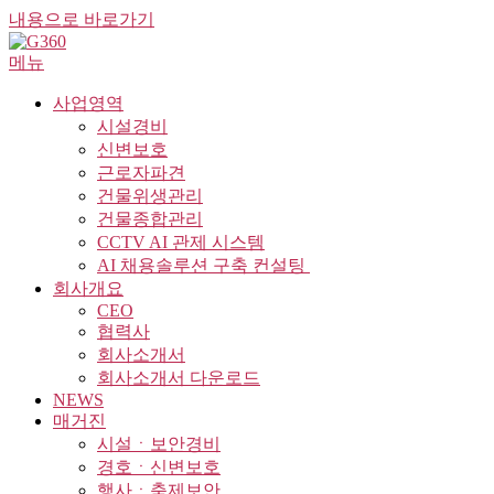
내용으로 바로가기
메뉴
사업영역
시설경비
신변보호
근로자파견
건물위생관리
건물종합관리
CCTV AI 관제 시스템
AI 채용솔루션 구축 컨설팅 ​
회사개요
CEO
협력사
회사소개서
회사소개서 다운로드
NEWS
매거진
시설ㆍ보안경비
경호ㆍ신변보호
행사ㆍ축제보안