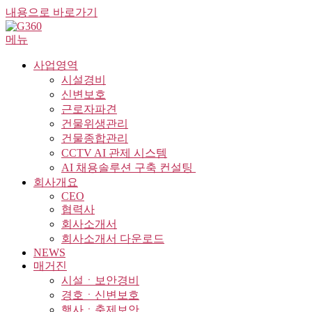
내용으로 바로가기
메뉴
사업영역
시설경비
신변보호
근로자파견
건물위생관리
건물종합관리
CCTV AI 관제 시스템
AI 채용솔루션 구축 컨설팅 ​
회사개요
CEO
협력사
회사소개서
회사소개서 다운로드
NEWS
매거진
시설ㆍ보안경비
경호ㆍ신변보호
행사ㆍ축제보안