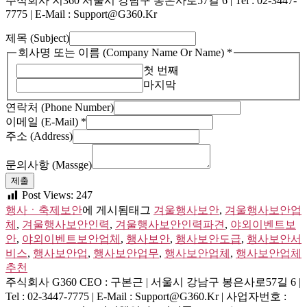
주식회사 지360 서울시 강남구 봉은사로57길 6 | Tel : 02-3447-
7775 | E-Mail : Support@g360.kr
제목 (Subject)
회사명 또는 이름 (Company Name Or Name)
*
첫 번째
마지막
연락처 (Phone Number)
(Company
이메일 (E-Mail)
*
(E-
주소 (Address)
Mail)
(Massge)
문의사항 (Massge)
제출
Post Views:
247
행사ㆍ축제보안
에 게시됨
태그
겨울행사보안
,
겨울행사보안업
체
,
겨울행사보안인력
,
겨울행사보안인력파견
,
야외이벤트보
안
,
야외이벤트보안업체
,
행사보안
,
행사보안도급
,
행사보안서
비스
,
행사보안업
,
행사보안업무
,
행사보안업체
,
행사보안업체
추천
주식회사 G360
CEO : 구본근 | 서울시 강남구 봉은사로57길 6 |
Tel : 02-3447-7775 | E-Mail : Support@g360.kr | 사업자번호 :