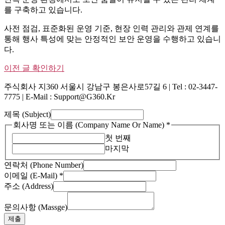
를 구축하고 있습니다.
사전 점검, 표준화된 운영 기준, 현장 인력 관리와 관제 연계를
통해 행사 특성에 맞는 안정적인 보안 운영을 수행하고 있습니
다.
이전 글 확인하기
주식회사 지360 서울시 강남구 봉은사로57길 6 | Tel : 02-3447-
7775 | E-Mail : Support@g360.kr
제목 (Subject)
회사명 또는 이름 (Company Name Or Name)
*
첫 번째
마지막
연락처 (Phone Number)
이메일 (E-Mail)
*
Name
주소 (Address)
또
는
문의사항 (Massge)
문
제출