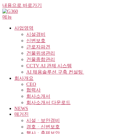
내용으로 바로가기
메뉴
사업영역
시설경비
신변보호
근로자파견
건물위생관리
건물종합관리
CCTV AI 관제 시스템
AI 채용솔루션 구축 컨설팅 ​
회사개요
CEO
협력사
회사소개서
회사소개서 다운로드
NEWS
매거진
시설ㆍ보안경비
경호ㆍ신변보호
행사ㆍ축제보안