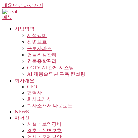
내용으로 바로가기
메뉴
사업영역
시설경비
신변보호
근로자파견
건물위생관리
건물종합관리
CCTV AI 관제 시스템
AI 채용솔루션 구축 컨설팅 ​
회사개요
CEO
협력사
회사소개서
회사소개서 다운로드
NEWS
매거진
시설ㆍ보안경비
경호ㆍ신변보호
행사ㆍ축제보안