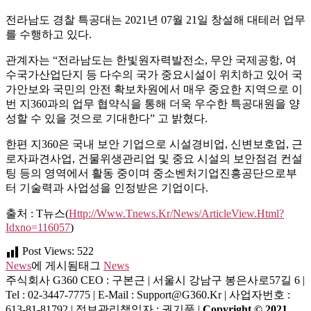
전라남도 경찰 특공대는 2021년 07월 21일 창설해 대테러 업무
를 수행하고 있다.
관계자는 “전라남도는 한빛원자력발전소, 무안 국제공항, 여
수국가산업단지 등 다수의 국가 중요시설이 위치하고 있어 국
가안보와 국민의 안전 확보차원에서 매우 중요한 지역으로 이
번 지360과의 업무 협약식을 통해 더욱 우수한 특공대원을 양
성할 수 있을 것으로 기대한다” 고 밝혔다.
한편 지360은 국내 보안 기업으로 시설경비업, 신변보호업, 근
로자파견사업, 건물위생관리업 및 중요 시설의 보안점검 컨설
팅 등의 영역에서 활동 중이며 중소벤처기업진흥공단으로부
터 기술력과 사업성을 인정받은 기업이다.
출처 : T뉴스(
Http://www.tnews.kr/news/articleView.html?
Idxno=116057
)
Post Views:
522
News
에 게시됨
태그
News
주식회사 G360
CEO : 구본근 | 서울시 강남구 봉은사로57길 6 |
Tel : 02-3447-7775 | E-Mail : Support@g360.kr | 사업자번호 :
613-81-81792 | 정보관리책임자 : 권기풍 |
Copyright © 2021