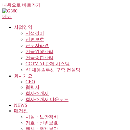
내용으로 바로가기
메뉴
사업영역
시설경비
신변보호
근로자파견
건물위생관리
건물종합관리
CCTV AI 관제 시스템
AI 채용솔루션 구축 컨설팅 ​
회사개요
CEO
협력사
회사소개서
회사소개서 다운로드
NEWS
매거진
시설ㆍ보안경비
경호ㆍ신변보호
행사ㆍ축제보안