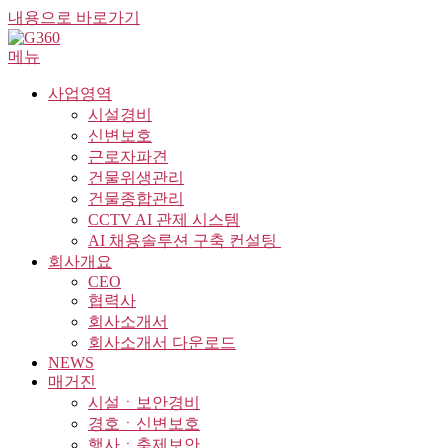
내용으로 바로가기
메뉴
사업영역
시설경비
신변보호
근로자파견
건물위생관리
건물종합관리
CCTV AI 관제 시스템
AI 채용솔루션 구축 컨설팅 ​
회사개요
CEO
협력사
회사소개서
회사소개서 다운로드
NEWS
매거진
시설ㆍ보안경비
경호ㆍ신변보호
행사ㆍ축제보안