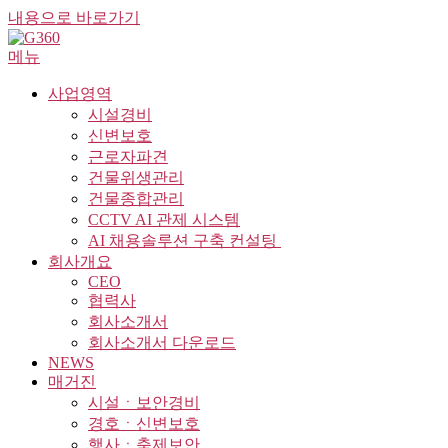
내용으로 바로가기
메뉴
사업영역
시설경비
신변보호
근로자파견
건물위생관리
건물종합관리
CCTV AI 관제 시스템
AI 채용솔루션 구축 컨설팅 ​
회사개요
CEO
협력사
회사소개서
회사소개서 다운로드
NEWS
매거진
시설ㆍ보안경비
경호ㆍ신변보호
행사ㆍ축제보안