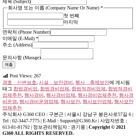
제목 (Subject)
회사명 또는 이름 (Company Name Or Name)
*
첫 번째
마지막
연락처 (Phone Number)
이메일 (E-Mail)
*
주소 (Address)
연
락
문의사항 (Massge)
처
제출
제
Post Views:
267
목
경호ㆍ신변보호
,
시설ㆍ보안경비
,
행사ㆍ축제보안
에 게시됨
(Address)
태그
합법경비업
,
합법경비업체
,
합법적경비업체
,
합법적경비
업체추천
,
행사경비
,
행사경비업체
,
행사경비업체추천
,
행사경
비운영
,
행사경비운영업체
,
행사보안
,
행사보안업체
,
행사보안
업체추천
주식회사 G360
CEO : 구본근 | 서울시 강남구 봉은사로57길 6 |
Tel : 02-3447-7775 | E-Mail : Support@g360.kr | 사업자번호 :
613-81-81792 | 정보관리책임자 : 권기풍 |
Copyright © 2021
G360 ALL RIGHTS RESERVED.