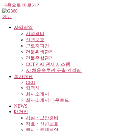
내용으로 바로가기
메뉴
사업영역
시설경비
신변보호
근로자파견
건물위생관리
건물종합관리
CCTV AI 관제 시스템
AI 채용솔루션 구축 컨설팅 ​
회사개요
CEO
협력사
회사소개서
회사소개서 다운로드
NEWS
매거진
시설ㆍ보안경비
경호ㆍ신변보호
행사ㆍ축제보안