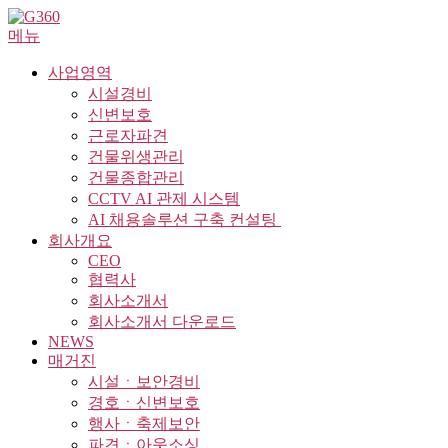
내
메뉴
용
으
사업영역
로
시설경비
바
신변보호
로
근로자파견
가
건물위생관리
기
건물종합관리
CCTV AI 관제 시스템
AI 채용솔루션 구축 컨설팅 ​
회사개요
CEO
협력사
회사소개서
회사소개서 다운로드
NEWS
매거진
시설ㆍ보안경비
경호ㆍ신변보호
행사ㆍ축제보안
파견ㆍ아웃소싱