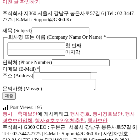
이전 글 확인하기
주식회사 지360 서울시 강남구 봉은사로57길 6 | Tel : 02-3447-
7775 | E-Mail : Support@g360.kr
제목 (Subject)
회사명 또는 이름 (Company Name Or Name)
*
첫 번째
마지막
Name
연락처 (Phone Number)
이
이메일 (E-Mail)
*
름
주소 (Address)
제
목
문의사항 (Massge)
제출
Post Views:
195
행사ㆍ축제보안
에 게시됨
태그
행사경호
,
행사경호보안
,
행사
경호보안업체
,
행사경호보안업체추천
,
행사보안
주식회사 G360
CEO : 구본근 | 서울시 강남구 봉은사로57길 6 |
Tel : 02-3447-7775 | E-Mail : Support@g360.kr | 사업자번호 :