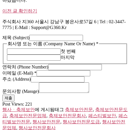
하겠습니다.
이전 글 확인하기
주식회사 지360 서울시 강남구 봉은사로57길 6 | Tel : 02-3447-
7775 | E-Mail : Support@g360.kr
제목 (Subject)
회사명 또는 이름 (Company Name Or Name)
*
첫 번째
마지막
회
연락처 (Phone Number)
사
이메일 (E-Mail)
*
명
주소 (Address)
Name)
문
문의사항 (Massge)
의
제출
사
Post Views:
221
항
행사ㆍ축제보안
에 게시됨
태그
축제보안전문
,
축제보안전문도
급
,
축제보안전문업체
,
축제보안전문회사
,
페스티벌보안
,
페스
티벌보안전문
,
행사보안전문
,
행사보안전문도급
,
행사보안전
문업체
,
행사보안전문회사