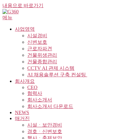
내용으로 바로가기
메뉴
사업영역
시설경비
신변보호
근로자파견
건물위생관리
건물종합관리
CCTV AI 관제 시스템
AI 채용솔루션 구축 컨설팅 ​
회사개요
CEO
협력사
회사소개서
회사소개서 다운로드
NEWS
매거진
시설ㆍ보안경비
경호ㆍ신변보호
행사ㆍ축제보안