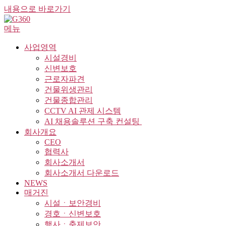
내용으로 바로가기
메뉴
사업영역
시설경비
신변보호
근로자파견
건물위생관리
건물종합관리
CCTV AI 관제 시스템
AI 채용솔루션 구축 컨설팅 ​
회사개요
CEO
협력사
회사소개서
회사소개서 다운로드
NEWS
매거진
시설ㆍ보안경비
경호ㆍ신변보호
행사ㆍ축제보안