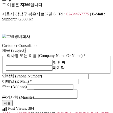
그 이름은
지360
입니다.
서울시 강남구 봉은사로57길 6 | Tel :
02-3447-7775
| E-Mail :
Support@g360
.
Kr
Customer Consultation
제목 (Subject)
회
회사명 또는 이름 (Company Name Or Name)
*
사
첫 번째
명
마지막
이
연락처 (Phone Number)
메
이메일 (E-Mail)
*
일
주소 (Address)
Name
문의사항 (Massge)
제출
Post Views:
394