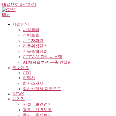
내용으로 바로가기
메뉴
사업영역
시설경비
신변보호
근로자파견
건물위생관리
건물종합관리
CCTV AI 관제 시스템
AI 채용솔루션 구축 컨설팅 ​
회사개요
CEO
협력사
회사소개서
회사소개서 다운로드
NEWS
매거진
시설ㆍ보안경비
경호ㆍ신변보호
행사ㆍ축제보안