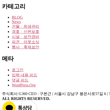
카테고리
BLOG
News
건물ㆍ위생관리
경호ㆍ신변보호
시설ㆍ보안경비
파견ㆍ아웃소싱
행사ㆍ축제보안
메타
로그인
입력 내용 피드
댓글 피드
WordPress.org
주식회사 G360
CEO : 구본근 | 서울시 강남구 봉은사로57길 6 | Tel : 
ALL RIGHTS RESERVED.