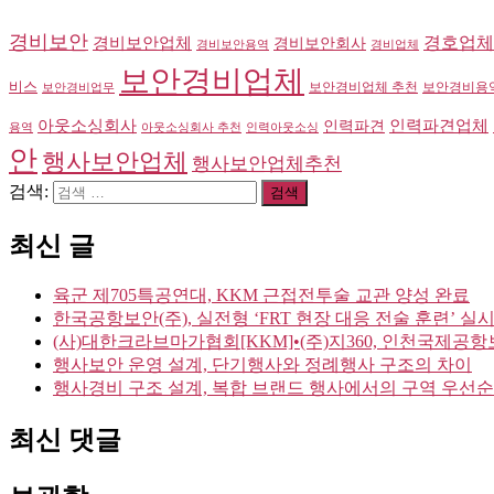
경비보안
경호업체
경비보안업체
경비보안회사
경비보안용역
경비업체
보안경비업체
비스
보안경비업체 추천
보안경비용
보안경비업무
아웃소싱회사
인력파견업체
인력파견
용역
아웃소싱회사 추천
인력아웃소싱
안
행사보안업체
행사보안업체추천
검색:
최신 글
육군 제705특공연대, KKM 근접전투술 교관 양성 완료
한국공항보안(주), 실전형 ‘FRT 현장 대응 전술 훈련’ 실
(사)대한크라브마가협회[KKM]•(주)지360, 인천국제공
행사보안 운영 설계, 단기행사와 정례행사 구조의 차이
행사경비 구조 설계, 복합 브랜드 행사에서의 구역 우선
최신 댓글