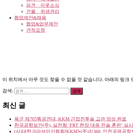
파견ㆍ아웃소싱
건물ㆍ위생관리
협업제안&채용
협업&업무제안
견적요청
이 위치에서 아무 것도 찾을 수 없을 것 같습니다. 아래의 링크 
검색:
최신 글
육군 제705특공연대, KKM 근접전투술 교관 양성 완료
한국공항보안(주), 실전형 ‘FRT 현장 대응 전술 훈련’ 실
(사)대한크라브마가협회[KKM]•(주)지360, 인천국제공