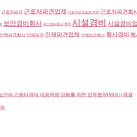
근로자파견업체
근로자파견회
근로자파견
근로자파견업체 추천
시설경비
보안경비회사
시설경비
역
보안경비회사 추천
인재파견업체
행사경비
행
인력파견회사
인재파견
인재파견회사
시
항보안㈜ 기동타격대 대응역량 강화를 위한 업무협약(MOU) 체결
순위