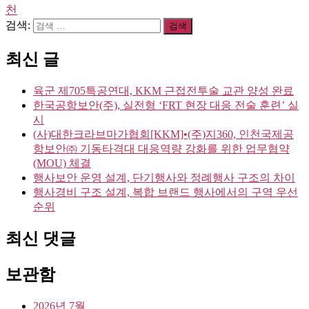
천
검색:
최신 글
육군 제705특공연대, KKM 근접전투술 교관 양성 완료
한국공항보안(주), 실전형 ‘FRT 현장 대응 전술 훈련’ 실
시
(사)대한크라브마가협회[KKM]•(주)지360, 인천국제공
항보안㈜ 기동타격대 대응역량 강화를 위한 업무협약
(MOU) 체결
행사보안 운영 설계, 단기행사와 정례행사 구조의 차이
행사경비 구조 설계, 복합 브랜드 행사에서의 구역 우선
순위
최신 댓글
보관함
2026년 7월