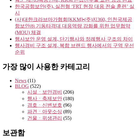
한국공항보안(주), 실전형 ‘FRT 현장 대응 전술 훈련’ 실
시
(사)대한크라브마가협회[KKM]•(주)지360, 인천국제공
항보안㈜ 기동타격대 대응역량 강화를 위한 업무협약
(MOU) 체결
행사보안 운영 설계, 단기행사와 정례행사 구조의 차이
행사경비 구조 설계, 복합 브랜드 행사에서의 구역 우선
순위
가장 많이 사용한 카테고리
News
(11)
BLOG
(522)
시설ㆍ보안경비
(206)
행사ㆍ축제보안
(180)
경호ㆍ신변보호
(96)
파견ㆍ아웃소싱
(89)
건물ㆍ위생관리
(55)
보관함