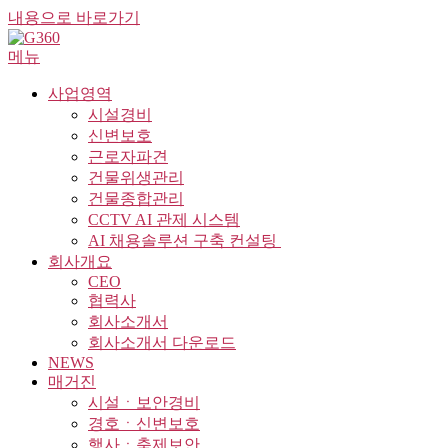
내용으로 바로가기
메뉴
사업영역
시설경비
신변보호
근로자파견
건물위생관리
건물종합관리
CCTV AI 관제 시스템
AI 채용솔루션 구축 컨설팅 ​
회사개요
CEO
협력사
회사소개서
회사소개서 다운로드
NEWS
매거진
시설ㆍ보안경비
경호ㆍ신변보호
행사ㆍ축제보안