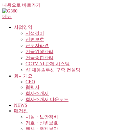
내용으로 바로가기
메뉴
사업영역
시설경비
신변보호
근로자파견
건물위생관리
건물종합관리
CCTV AI 관제 시스템
AI 채용솔루션 구축 컨설팅 ​
회사개요
CEO
협력사
회사소개서
회사소개서 다운로드
NEWS
매거진
시설ㆍ보안경비
경호ㆍ신변보호
행사ㆍ축제보안