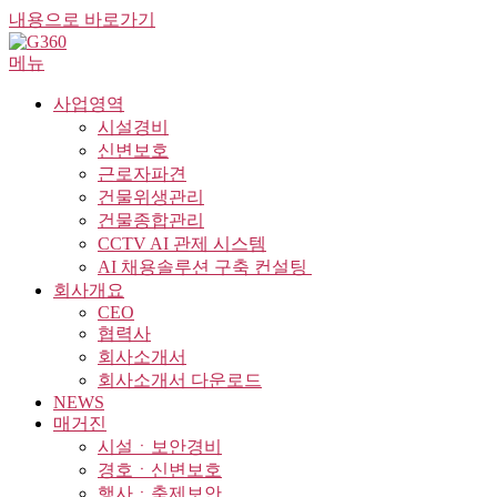
내용으로 바로가기
메뉴
사업영역
시설경비
신변보호
근로자파견
건물위생관리
건물종합관리
CCTV AI 관제 시스템
AI 채용솔루션 구축 컨설팅 ​
회사개요
CEO
협력사
회사소개서
회사소개서 다운로드
NEWS
매거진
시설ㆍ보안경비
경호ㆍ신변보호
행사ㆍ축제보안