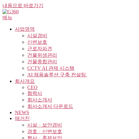
내용으로 바로가기
메뉴
사업영역
시설경비
신변보호
근로자파견
건물위생관리
건물종합관리
CCTV AI 관제 시스템
AI 채용솔루션 구축 컨설팅 ​
회사개요
CEO
협력사
회사소개서
회사소개서 다운로드
NEWS
매거진
시설ㆍ보안경비
경호ㆍ신변보호
행사ㆍ축제보안