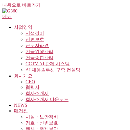
내용으로 바로가기
메뉴
사업영역
시설경비
신변보호
근로자파견
건물위생관리
건물종합관리
CCTV AI 관제 시스템
AI 채용솔루션 구축 컨설팅 ​
회사개요
CEO
협력사
회사소개서
회사소개서 다운로드
NEWS
매거진
시설ㆍ보안경비
경호ㆍ신변보호
행사ㆍ축제보안