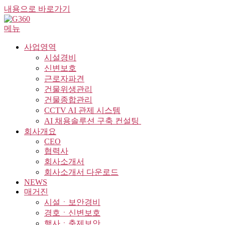
내용으로 바로가기
메뉴
사업영역
시설경비
신변보호
근로자파견
건물위생관리
건물종합관리
CCTV AI 관제 시스템
AI 채용솔루션 구축 컨설팅 ​
회사개요
CEO
협력사
회사소개서
회사소개서 다운로드
NEWS
매거진
시설ㆍ보안경비
경호ㆍ신변보호
행사ㆍ축제보안