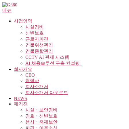
내
메뉴
용
으
사업영역
로
시설경비
바
신변보호
로
근로자파견
가
건물위생관리
기
건물종합관리
CCTV AI 관제 시스템
AI 채용솔루션 구축 컨설팅 ​
회사개요
CEO
협력사
회사소개서
회사소개서 다운로드
NEWS
매거진
시설ㆍ보안경비
경호ㆍ신변보호
행사ㆍ축제보안
파견ㆍ아웃소싱