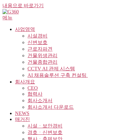
내용으로 바로가기
메뉴
사업영역
시설경비
신변보호
근로자파견
건물위생관리
건물종합관리
CCTV AI 관제 시스템
AI 채용솔루션 구축 컨설팅 ​
회사개요
CEO
협력사
회사소개서
회사소개서 다운로드
NEWS
매거진
시설ㆍ보안경비
경호ㆍ신변보호
행사ㆍ축제보안