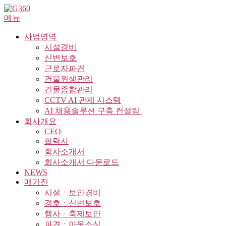
내
메뉴
용
으
사업영역
로
시설경비
바
신변보호
로
근로자파견
가
건물위생관리
기
건물종합관리
CCTV AI 관제 시스템
AI 채용솔루션 구축 컨설팅 ​
회사개요
CEO
협력사
회사소개서
회사소개서 다운로드
NEWS
매거진
시설ㆍ보안경비
경호ㆍ신변보호
행사ㆍ축제보안
파견ㆍ아웃소싱